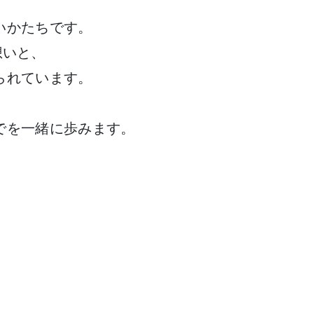
いかたちです。
想いと、
られています。
でを一緒に歩みます。
。