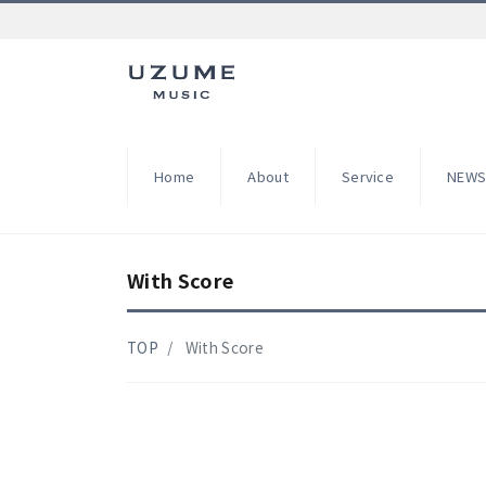
Home
About
Service
NEW
With Score
TOP
With Score