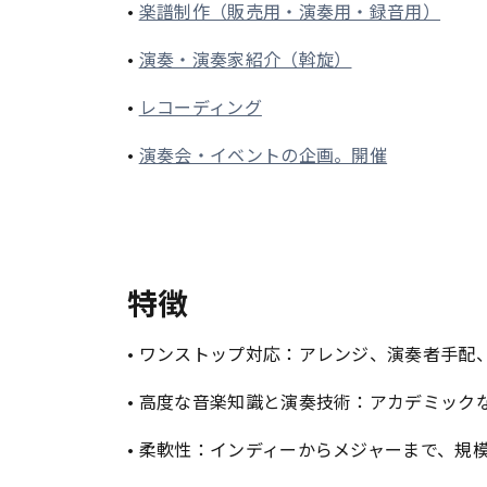
•
楽譜制作（販売用・演奏用・録音用）
•
演奏・演奏家紹介（斡旋）
•
レコーディング
•
演奏会・イベントの企画。開催
特徴
• ワンストップ対応：アレンジ、演奏者手
• 高度な音楽知識と演奏技術：アカデミック
• 柔軟性：インディーからメジャーまで、規