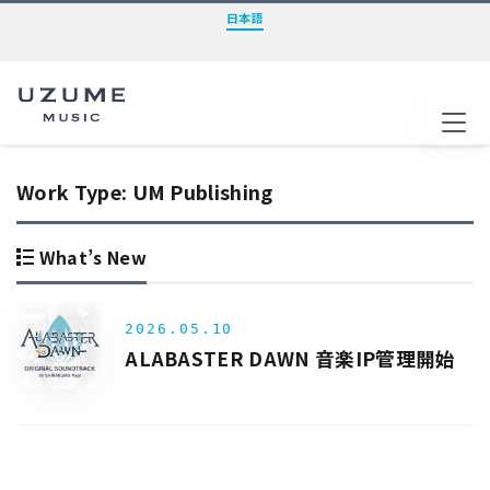
日本語
Tog
Work Type:
UM Publishing
What’s New
2026.05.10
ALABASTER DAWN 音楽IP管理開始